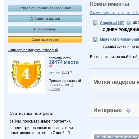
Комплименты
Отправить приватное сообщение
2 комплиментов в гостевой 
Добавить в друзья
Angelina2307
08.
Игнорировать
С ДНЕМ РОЖДЕНИЯ
Mister-And-Misis-Smi
Сделать подарок
здравствуйтe я по 
Совместная покупка: взрослый
Вы не авторизованы! Чтоб
популярность:
19474 место
-2 ↓
рейтинг
1382
?
Метки лидеров
Привилегированный
пользователь
4
уровня
Интервью
Статистика портрета:
сейчас просматривают портрет - 0
зарегистрированные пользователи
посетившие портрет за 7 дней - 0
a_mina состоит в
кл